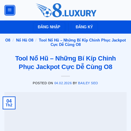
Skip
to
content
ĐĂNG NHẬP
ĐĂNG KÝ
O8
/
Nổ Hũ O8
/
Tool Nổ Hũ – Những Bí Kíp Chinh Phục Jackpot
Cực Dễ Cùng O8
Tool Nổ Hũ – Những Bí Kíp Chinh
Phục Jackpot Cực Dễ Cùng O8
POSTED ON
04.02.2026
BY
BAILEY SEO
04
Th2