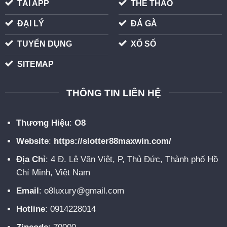
TẢI APP
THỂ THAO
ĐẠI LÝ
ĐÁ GÀ
TUYỂN DỤNG
XỔ SỐ
SITEMAP
THÔNG TIN LIÊN HỆ
Thương Hiệu
:
O8
Website
:
https://slotter88maxwin.com/
Địa Chỉ
: 4 Đ. Lê Văn Việt, P, Thủ Đức, Thành phố Hồ
Chí Minh, Việt Nam
Email
:
o8luxury@gmail.com
Hotline
: 0914228014