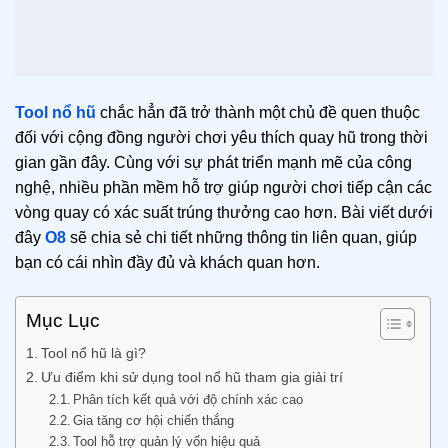
Tool nổ hũ
chắc hẳn đã trở thành một chủ đề quen thuộc
đối với cộng đồng người chơi yêu thích quay hũ trong thời
gian gần đây. Cùng với sự phát triển mạnh mẽ của công
nghệ, nhiều phần mềm hỗ trợ giúp người chơi tiếp cận các
vòng quay có xác suất trúng thưởng cao hơn. Bài viết dưới
đây
O8
sẽ chia sẻ chi tiết những thông tin liên quan, giúp
bạn có cái nhìn đầy đủ và khách quan hơn.
Mục Lục
Tool nổ hũ là gì?
Ưu điểm khi sử dụng tool nổ hũ tham gia giải trí
Phân tích kết quả với độ chính xác cao
Gia tăng cơ hội chiến thắng
Tool hỗ trợ quản lý vốn hiệu quả