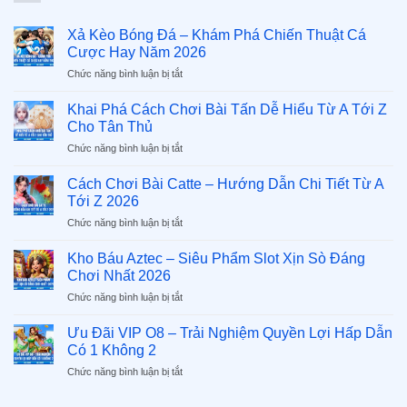
Xả Kèo Bóng Đá – Khám Phá Chiến Thuật Cá
Cược Hay Năm 2026
Chức năng bình luận bị tắt
ở
Xả
Kèo
Khai Phá Cách Chơi Bài Tấn Dễ Hiểu Từ A Tới Z
Bóng
Cho Tân Thủ
Đá
Chức năng bình luận bị tắt
ở
–
Khai
Khám
Phá
Cách Chơi Bài Catte – Hướng Dẫn Chi Tiết Từ A
Phá
Cách
Chiến
Tới Z 2026
Chơi
Thuật
Chức năng bình luận bị tắt
ở
Bài
Cá
Cách
Tấn
Cược
Chơi
Kho Báu Aztec – Siêu Phẩm Slot Xịn Sò Đáng
Dễ
Hay
Bài
Hiểu
Chơi Nhất 2026
Năm
Catte
Từ
2026
Chức năng bình luận bị tắt
ở
–
A
Kho
Hướng
Tới
Báu
Ưu Đãi VIP O8 – Trải Nghiệm Quyền Lợi Hấp Dẫn
Dẫn
Z
Aztec
Chi
Có 1 Không 2
Cho
–
Tiết
Tân
Chức năng bình luận bị tắt
ở
Siêu
Từ
Thủ
Ưu
Phẩm
A
Đãi
Slot