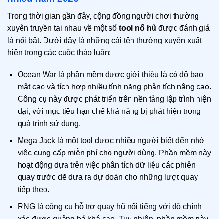
Trong thời gian gần đây, cộng đồng người chơi thường
xuyên truyền tai nhau về một số
tool nổ hũ
được đánh giá
là nổi bật. Dưới đây là những cái tên thường xuyên xuất
hiện trong các cuộc thảo luận:
Ocean War là phần mềm được giới thiệu là có độ bảo
mật cao và tích hợp nhiều tính năng phân tích nâng cao.
Công cụ này được phát triển trên nền tảng lập trình hiện
đại, với mục tiêu hạn chế khả năng bị phát hiện trong
quá trình sử dụng.
Mega Jack là một tool được nhiều người biết đến nhờ
việc cung cấp miễn phí cho người dùng. Phần mềm này
hoạt động dựa trên việc phân tích dữ liệu các phiên
quay trước để đưa ra dự đoán cho những lượt quay
tiếp theo.
RNG là công cụ hỗ trợ quay hũ nổi tiếng với độ chính
xác được quảng bá khá cao. Tuy nhiên, phần mềm này