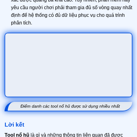
yêu cầu người chơi phải tham gia đủ số vòng quay nhất
định để hệ thống có đủ dữ liệu phục vụ cho quá trình
phân tích.
Điểm danh các tool nổ hũ được sử dụng nhiều nhất
Lời kết
Tool nổ hũ
là gì và những thông tin liên quan đã được