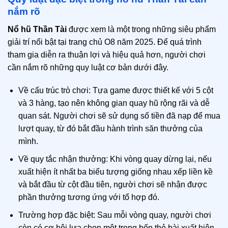
nắm rõ
Nổ hũ Thần Tài
được xem là một trong những siêu phẩm
giải trí nổi bật tại trang chủ O8 năm 2025. Để quá trình
tham gia diễn ra thuận lợi và hiệu quả hơn, người chơi
cần nắm rõ những quy luật cơ bản dưới đây.
Về cấu trúc trò chơi: Tựa game được thiết kế với 5 cột
và 3 hàng, tạo nên không gian quay hũ rộng rãi và dễ
quan sát. Người chơi sẽ sử dụng số tiền đã nạp để mua
lượt quay, từ đó bắt đầu hành trình săn thưởng của
mình.
Về quy tắc nhận thưởng: Khi vòng quay dừng lại, nếu
xuất hiện ít nhất ba biểu tượng giống nhau xếp liền kề
và bắt đầu từ cột đầu tiên, người chơi sẽ nhận được
phần thưởng tương ứng với tổ hợp đó.
Trường hợp đặc biệt: Sau mỗi vòng quay, người chơi
còn có cơ hội lựa chọn một trong bốn thẻ bài xuất hiện