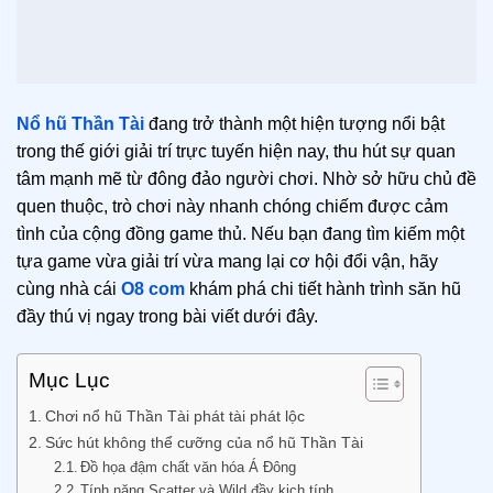
Nổ hũ Thần Tài
đang trở thành một hiện tượng nổi bật
trong thế giới giải trí trực tuyến hiện nay, thu hút sự quan
tâm mạnh mẽ từ đông đảo người chơi. Nhờ sở hữu chủ đề
quen thuộc, trò chơi này nhanh chóng chiếm được cảm
tình của cộng đồng game thủ. Nếu bạn đang tìm kiếm một
tựa game vừa giải trí vừa mang lại cơ hội đổi vận, hãy
cùng nhà cái
O8 com
khám phá chi tiết hành trình săn hũ
đầy thú vị ngay trong bài viết dưới đây.
Mục Lục
Chơi nổ hũ Thần Tài phát tài phát lộc
Sức hút không thể cưỡng của nổ hũ Thần Tài
Đồ họa đậm chất văn hóa Á Đông
Tính năng Scatter và Wild đầy kịch tính