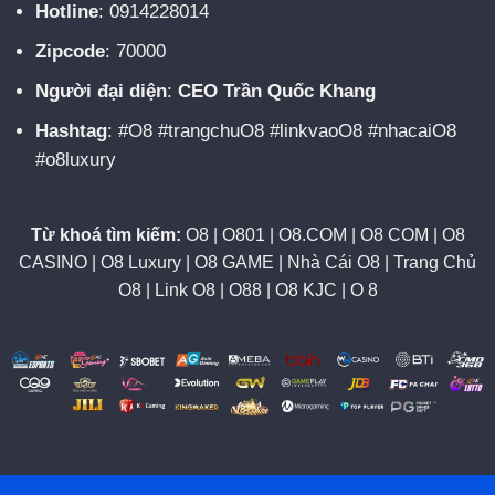
Hotline
: 0914228014
Zipcode
: 70000
Người đại diện
:
CEO Trần Quốc Khang
Hashtag
: #O8 #trangchuO8 #linkvaoO8 #nhacaiO8
#o8luxury
Từ khoá tìm kiếm:
O8 | O801 | O8.COM | O8 COM | O8
CASINO | O8 Luxury | O8 GAME | Nhà Cái O8 | Trang Chủ
O8 | Link O8 | O88 | O8 KJC | O 8