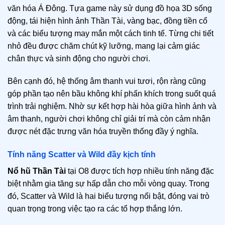
văn hóa Á Đông. Tựa game này sử dụng đồ họa 3D sống
động, tái hiện hình ảnh Thần Tài, vàng bạc, đồng tiền cổ
và các biểu tượng may mắn một cách tinh tế. Từng chi tiết
nhỏ đều được chăm chút kỹ lưỡng, mang lại cảm giác
chân thực và sinh động cho người chơi.
Bên cạnh đó, hệ thống âm thanh vui tươi, rộn ràng cũng
góp phần tạo nên bầu không khí phấn khích trong suốt quá
trình trải nghiệm. Nhờ sự kết hợp hài hòa giữa hình ảnh và
âm thanh, người chơi không chỉ giải trí mà còn cảm nhận
được nét đặc trưng văn hóa truyền thống đầy ý nghĩa.
Tính năng Scatter và Wild đầy kịch tính
Nổ hũ Thần Tài
tại O8 được tích hợp nhiều tính năng đặc
biệt nhằm gia tăng sự hấp dẫn cho mỗi vòng quay. Trong
đó, Scatter và Wild là hai biểu tượng nổi bật, đóng vai trò
quan trọng trong việc tạo ra các tổ hợp thắng lớn.