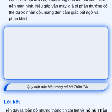
trên màn hình. Nếu gặp vận may, giá trị phần thưởng có
thể được nhân đôi, mang đến cảm giác bất ngờ và
phấn khích.
Quy luật đặc biệt trong nổ hũ Thần Tài
Lời kết
Trên đây là toàn bộ những thông tin chi tiết về
nổ hũ Thần