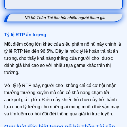
Nổ hũ Thần Tài thu hút nhiều người tham gia
Tỷ lệ RTP ấn tượng
Một điểm cộng lớn khác của siêu phẩm nổ hũ này chính là
tỷ lệ RTP lên đến 96.5%. Đây là mức tỷ lệ hoàn trả rất ấn
tượng, cho thấy khả năng thắng của người chơi được
đánh giá khá cao so với nhiều tựa game khác trên thị
trường.
Với tỷ lệ RTP này, người chơi không chỉ có cơ hội nhận
thưởng thường xuyên mà còn có khả năng chạm tới
Jackpot giá trị lớn. Điều này khiến trò chơi này trở thành
lựa chọn lý tưởng cho những ai mong muốn thử vận may
và tìm kiếm cơ hội đổi đời thông qua giải trí trực tuyến.
Quy luật đặc biệt trong nổ hũ Thần Tài cần