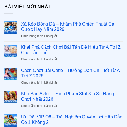
BÀI VIẾT MỚI NHẤT
Xả Kèo Bóng Đá – Khám Phá Chiến Thuật Cá
Cược Hay Năm 2026
Chức năng bình luận bị tắt
ở
Xả
Kèo
Khai Phá Cách Chơi Bài Tấn Dễ Hiểu Từ A Tới Z
Bóng
Cho Tân Thủ
Đá
Chức năng bình luận bị tắt
ở
–
Khai
Khám
Phá
Cách Chơi Bài Catte – Hướng Dẫn Chi Tiết Từ A
Phá
Cách
Chiến
Tới Z 2026
Chơi
Thuật
Chức năng bình luận bị tắt
ở
Bài
Cá
Cách
Tấn
Cược
Chơi
Kho Báu Aztec – Siêu Phẩm Slot Xịn Sò Đáng
Dễ
Hay
Bài
Hiểu
Chơi Nhất 2026
Năm
Catte
Từ
2026
Chức năng bình luận bị tắt
ở
–
A
Kho
Hướng
Tới
Báu
Ưu Đãi VIP O8 – Trải Nghiệm Quyền Lợi Hấp Dẫn
Dẫn
Z
Aztec
Chi
Có 1 Không 2
Cho
–
Tiết
Tân