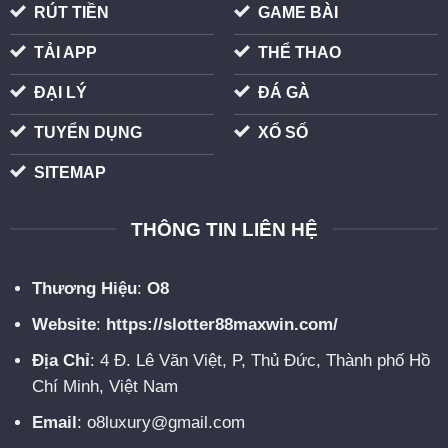
RÚT TIỀN
GAME BÀI
TẢI APP
THỂ THAO
ĐẠI LÝ
ĐÁ GÀ
TUYỂN DỤNG
XỔ SỐ
SITEMAP
THÔNG TIN LIÊN HỆ
Thương Hiệu
:
O8
Website
:
https://slotter88maxwin.com/
Địa Chỉ
: 4 Đ. Lê Văn Việt, P, Thủ Đức, Thành phố Hồ
Chí Minh, Việt Nam
Email
:
o8luxury@gmail.com