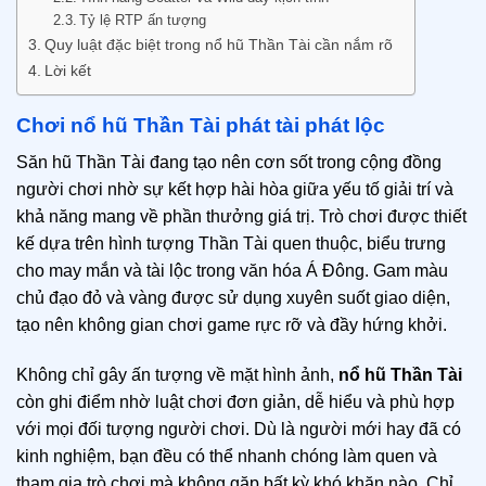
Tỷ lệ RTP ấn tượng
Quy luật đặc biệt trong nổ hũ Thần Tài cần nắm rõ
Lời kết
Chơi nổ hũ Thần Tài phát tài phát lộc
Săn hũ Thần Tài đang tạo nên cơn sốt trong cộng đồng
người chơi nhờ sự kết hợp hài hòa giữa yếu tố giải trí và
khả năng mang về phần thưởng giá trị. Trò chơi được thiết
kế dựa trên hình tượng Thần Tài quen thuộc, biểu trưng
cho may mắn và tài lộc trong văn hóa Á Đông. Gam màu
chủ đạo đỏ và vàng được sử dụng xuyên suốt giao diện,
tạo nên không gian chơi game rực rỡ và đầy hứng khởi.
Không chỉ gây ấn tượng về mặt hình ảnh,
nổ hũ Thần Tài
còn ghi điểm nhờ luật chơi đơn giản, dễ hiểu và phù hợp
với mọi đối tượng người chơi. Dù là người mới hay đã có
kinh nghiệm, bạn đều có thể nhanh chóng làm quen và
tham gia trò chơi mà không gặp bất kỳ khó khăn nào. Chỉ