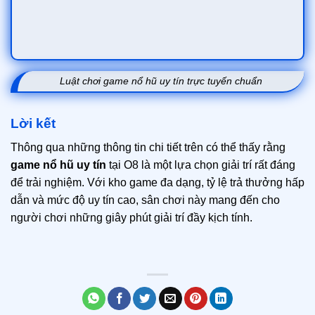
Luật chơi game nổ hũ uy tín trực tuyến chuẩn
Lời kết
Thông qua những thông tin chi tiết trên có thể thấy rằng
game nổ hũ uy tín
tại O8 là một lựa chọn giải trí rất đáng
để trải nghiệm. Với kho game đa dạng, tỷ lệ trả thưởng hấp
dẫn và mức độ uy tín cao, sân chơi này mang đến cho
người chơi những giây phút giải trí đầy kịch tính.