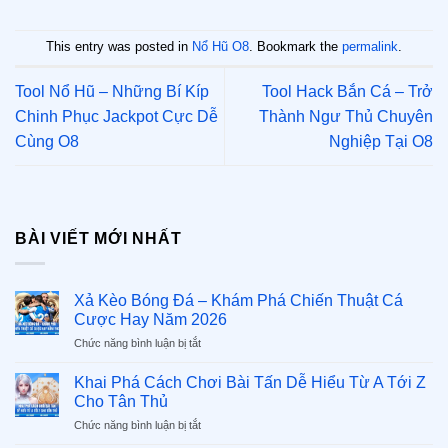
This entry was posted in
Nổ Hũ O8
. Bookmark the
permalink
.
Tool Nổ Hũ – Những Bí Kíp
Tool Hack Bắn Cá – Trở
Chinh Phục Jackpot Cực Dễ
Thành Ngư Thủ Chuyên
Cùng O8
Nghiệp Tại O8
BÀI VIẾT MỚI NHẤT
Xả Kèo Bóng Đá – Khám Phá Chiến Thuật Cá
Cược Hay Năm 2026
Chức năng bình luận bị tắt
ở
Xả
Kèo
Khai Phá Cách Chơi Bài Tấn Dễ Hiểu Từ A Tới Z
Bóng
Cho Tân Thủ
Đá
Chức năng bình luận bị tắt
ở
–
Khai
Khám