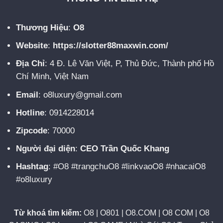
Thương Hiệu
:
O8
Website
:
https://slotter88maxwin.com/
Địa Chỉ
: 4 Đ. Lê Văn Việt, P, Thủ Đức, Thành phố Hồ
Chí Minh, Việt Nam
Email
:
o8luxury@gmail.com
Hotline
: 0914228014
Zipcode
: 70000
Người đại diện
:
CEO Trần Quốc Khang
Hashtag
: #O8 #trangchuO8 #linkvaoO8 #nhacaiO8
#o8luxury
Từ khoá tìm kiếm:
O8 | O801 | O8.COM | O8 COM | O8