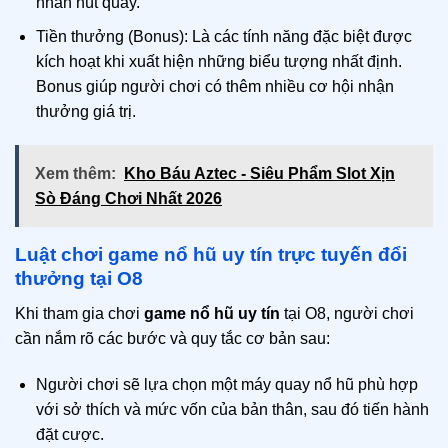
nhấn nút quay.
Tiền thưởng (Bonus): Là các tính năng đặc biệt được
kích hoạt khi xuất hiện những biểu tượng nhất định.
Bonus giúp người chơi có thêm nhiều cơ hội nhận
thưởng giá trị.
Xem thêm:
Kho Báu Aztec - Siêu Phẩm Slot Xịn
Sò Đáng Chơi Nhất 2026
Luật chơi game nổ hũ uy tín trực tuyến đổi
thưởng tại O8
Khi tham gia chơi
game nổ hũ uy tín
tại O8, người chơi
cần nắm rõ các bước và quy tắc cơ bản sau:
Người chơi sẽ lựa chọn một máy quay nổ hũ phù hợp
với sở thích và mức vốn của bản thân, sau đó tiến hành
đặt cược.