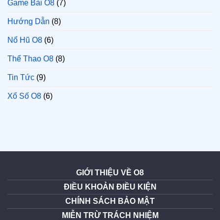
Game Bài O8
(7)
Không
2
Hướng Dẫn
(8)
Nổ Hũ O8
(6)
Thể Thao O8
(8)
Tin Tức
(9)
Xổ Số O8
(6)
GIỚI THIỆU VỀ O8
ĐIỀU KHOẢN ĐIỀU KIỆN
CHÍNH SÁCH BẢO MẬT
MIỄN TRỪ TRÁCH NHIỆM