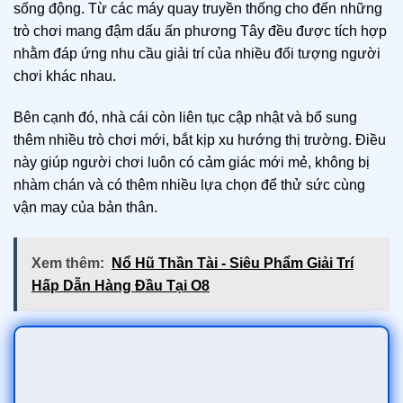
sống động. Từ các máy quay truyền thống cho đến những
trò chơi mang đậm dấu ấn phương Tây đều được tích hợp
nhằm đáp ứng nhu cầu giải trí của nhiều đối tượng người
chơi khác nhau.
Bên cạnh đó, nhà cái còn liên tục cập nhật và bổ sung
thêm nhiều trò chơi mới, bắt kịp xu hướng thị trường. Điều
này giúp người chơi luôn có cảm giác mới mẻ, không bị
nhàm chán và có thêm nhiều lựa chọn để thử sức cùng
vận may của bản thân.
Xem thêm:
Nổ Hũ Thần Tài - Siêu Phẩm Giải Trí
Hấp Dẫn Hàng Đầu Tại O8