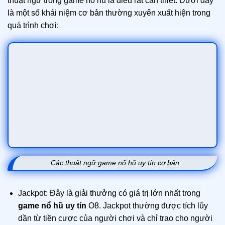
thuật ngữ trong game nổ hũ là điều rất cần thiết. Dưới đây
là một số khái niệm cơ bản thường xuyên xuất hiện trong
quá trình chơi:
Các thuật ngữ game nổ hũ uy tín cơ bản
Jackpot: Đây là giải thưởng có giá trị lớn nhất trong
game nổ hũ uy tín
O8. Jackpot thường được tích lũy
dần từ tiền cược của người chơi và chỉ trao cho người