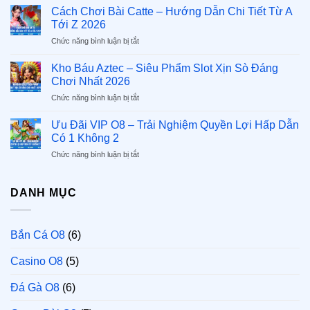
Phá
Cách Chơi Bài Catte – Hướng Dẫn Chi Tiết Từ A
Phá
Cách
Chiến
Tới Z 2026
Chơi
Thuật
Chức năng bình luận bị tắt
ở
Bài
Cá
Cách
Tấn
Cược
Chơi
Kho Báu Aztec – Siêu Phẩm Slot Xịn Sò Đáng
Dễ
Hay
Bài
Hiểu
Chơi Nhất 2026
Năm
Catte
Từ
2026
Chức năng bình luận bị tắt
ở
–
A
Kho
Hướng
Tới
Báu
Ưu Đãi VIP O8 – Trải Nghiệm Quyền Lợi Hấp Dẫn
Dẫn
Z
Aztec
Chi
Có 1 Không 2
Cho
–
Tiết
Tân
Chức năng bình luận bị tắt
ở
Siêu
Từ
Thủ
Ưu
Phẩm
A
Đãi
Slot
Tới
VIP
DANH MỤC
Xịn
Z
O8
Sò
2026
–
Đáng
Trải
Chơi
Bắn Cá O8
(6)
Nghiệm
Nhất
Quyền
2026
Casino O8
(5)
Lợi
Hấp
Dẫn
Đá Gà O8
(6)
Có
1