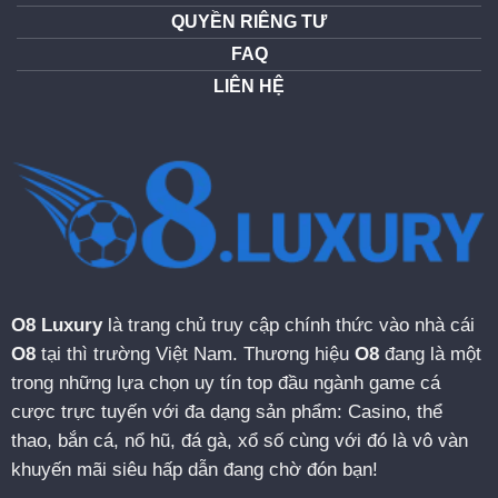
QUYỀN RIÊNG TƯ
FAQ
LIÊN HỆ
O8 Luxury
là trang chủ truy cập chính thức vào nhà cái
O8
tại thì trường Việt Nam. Thương hiệu
O8
đang là một
trong những lựa chọn uy tín top đầu ngành game cá
cược trực tuyến với đa dạng sản phẩm: Casino, thể
thao, bắn cá, nổ hũ, đá gà, xổ số cùng với đó là vô vàn
khuyến mãi siêu hấp dẫn đang chờ đón bạn!