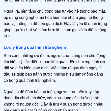
ràng, hạn chế tối đa tình trạng gây hiểu nhầm cho hội viên.
Ngoài ra, nền tảng chú trọng đầu tư vào hệ thống bảo mật,
áp dụng công nghệ mã hóa hiện đại nhằm giúp hệ thống
bảo vệ thông tin dữ liệu giao dịch. Đây là yếu tố quan trọng
giúp người chơi yên tâm hơn khi tham gia và là điểm cộng
lớn.
Lưu ý trong quá trình trải nghiệm
Bên cạnh những ưu điểm, người chơi cũng nên chủ động
tìm hiểu kỹ các điều khoản liên quan đến chương trình ưu
đãi và điều kiện giao dịch. Việc nắm rõ quy định ngay từ
đầu sẽ giúp bạn tránh được những hiểu lầm không đáng
có trong quá trình trải nghiệm.
Ngoài ra để đảm bảo an toàn, người chơi nên truy cập
đúng địa chỉ chính thức, tránh sử dụng các đường link
không rõ nguồn gốc. Đây là lưu ý quan trọng được nhiều
bài
đánh giá O8
từ cộng đồng nhấn mạnh.