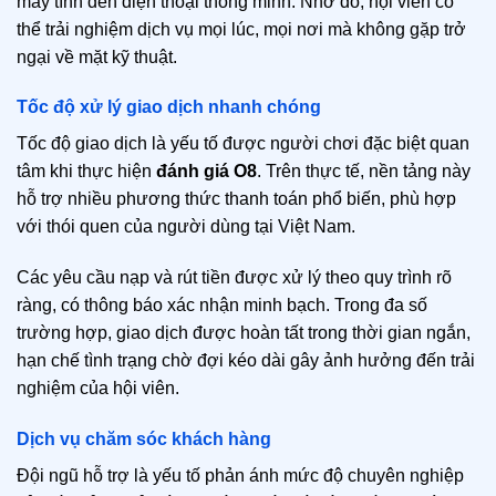
máy tính đến điện thoại thông minh. Nhờ đó, hội viên có
thể trải nghiệm dịch vụ mọi lúc, mọi nơi mà không gặp trở
ngại về mặt kỹ thuật.
Tốc độ xử lý giao dịch nhanh chóng
Tốc độ giao dịch là yếu tố được người chơi đặc biệt quan
tâm khi thực hiện
đánh giá O8
. Trên thực tế, nền tảng này
hỗ trợ nhiều phương thức thanh toán phổ biến, phù hợp
với thói quen của người dùng tại Việt Nam.
Các yêu cầu nạp và rút tiền được xử lý theo quy trình rõ
ràng, có thông báo xác nhận minh bạch. Trong đa số
trường hợp, giao dịch được hoàn tất trong thời gian ngắn,
hạn chế tình trạng chờ đợi kéo dài gây ảnh hưởng đến trải
nghiệm của hội viên.
Dịch vụ chăm sóc khách hàng
Đội ngũ hỗ trợ là yếu tố phản ánh mức độ chuyên nghiệp