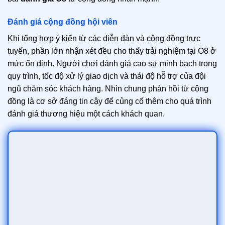
Đánh giá cộng đồng hội viên
Khi tổng hợp ý kiến từ các diễn đàn và cộng đồng trực
tuyến, phần lớn nhận xét đều cho thấy trải nghiệm tại O8 ở
mức ổn định. Người chơi đánh giá cao sự minh bạch trong
quy trình, tốc độ xử lý giao dịch và thái độ hỗ trợ của đội
ngũ chăm sóc khách hàng. Nhìn chung phản hồi từ cộng
đồng là cơ sở đáng tin cậy để củng cố thêm cho quá trình
đánh giá thương hiệu một cách khách quan.