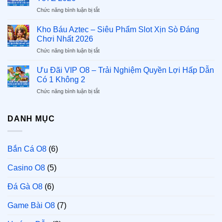
Chơi
Thuật
Chức năng bình luận bị tắt
ở
Bài
Cá
Cách
Tấn
Cược
Chơi
Kho Báu Aztec – Siêu Phẩm Slot Xịn Sò Đáng
Dễ
Hay
Bài
Hiểu
Chơi Nhất 2026
Năm
Catte
Từ
2026
Chức năng bình luận bị tắt
ở
–
A
Kho
Hướng
Tới
Báu
Ưu Đãi VIP O8 – Trải Nghiệm Quyền Lợi Hấp Dẫn
Dẫn
Z
Aztec
Chi
Có 1 Không 2
Cho
–
Tiết
Tân
Chức năng bình luận bị tắt
ở
Siêu
Từ
Thủ
Ưu
Phẩm
A
Đãi
Slot
Tới
VIP
DANH MỤC
Xịn
Z
O8
Sò
2026
–
Đáng
Trải
Chơi
Bắn Cá O8
(6)
Nghiệm
Nhất
Quyền
2026
Casino O8
(5)
Lợi
Hấp
Dẫn
Đá Gà O8
(6)
Có
1
Game Bài O8
(7)
Không
2