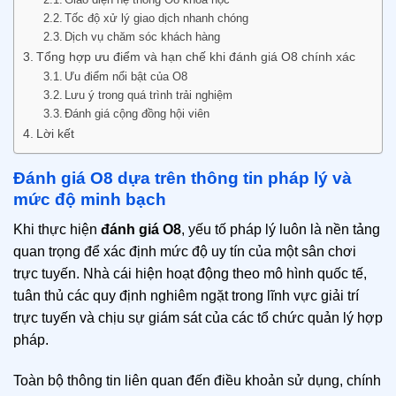
Tốc độ xử lý giao dịch nhanh chóng
Dịch vụ chăm sóc khách hàng
Tổng hợp ưu điểm và hạn chế khi đánh giá O8 chính xác
Ưu điểm nổi bật của O8
Lưu ý trong quá trình trải nghiệm
Đánh giá cộng đồng hội viên
Lời kết
Đánh giá O8 dựa trên thông tin pháp lý và
mức độ minh bạch
Khi thực hiện
đánh giá O8
, yếu tố pháp lý luôn là nền tảng
quan trọng để xác định mức độ uy tín của một sân chơi
trực tuyến. Nhà cái hiện hoạt động theo mô hình quốc tế,
tuân thủ các quy định nghiêm ngặt trong lĩnh vực giải trí
trực tuyến và chịu sự giám sát của các tổ chức quản lý hợp
pháp.
Toàn bộ thông tin liên quan đến điều khoản sử dụng, chính