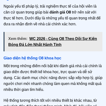
Ngoài yếu tố pháp lý, trải nghiệm thực tế của hội viên là
căn cứ quan trọng giúp bài
đánh giá O8
trở nên sát với
thực tế hơn. Dưới đây là những yếu tố quan trọng nhất để
đưa ra nhận định về nhà cái chính xác hơn.
Xem thêm:
WC 2026 - Cùng O8 Theo Dõi Sự Kiện
Bóng Đá Lớn Nhất Hành Tinh
Giao diện hệ thống O8 khoa học
Một trong những điểm nổi bật khi đánh giá nhà cái chính là
giao diện được thiết kế khoa học, trực quan và dễ sử
dụng. Các danh mục chức năng được sắp xếp hợp lý, giúp
người chơi mới nhanh chóng làm quen mà không mất quá
nhiều thời gian tìm hiểu.
Hệ thống tương thích tốt với nhiều thiết bị khác nhau, từ