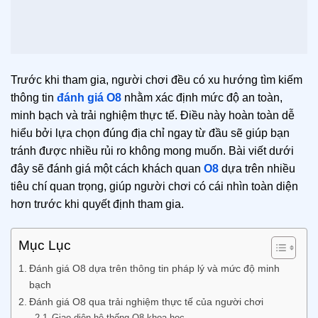
Trước khi tham gia, người chơi đều có xu hướng tìm kiếm
thông tin
đánh giá O8
nhằm xác định mức độ an toàn,
minh bạch và trải nghiệm thực tế. Điều này hoàn toàn dễ
hiểu bởi lựa chọn đúng địa chỉ ngay từ đầu sẽ giúp bạn
tránh được nhiều rủi ro không mong muốn. Bài viết dưới
đây sẽ đánh giá một cách khách quan
O8
dựa trên nhiều
tiêu chí quan trọng, giúp người chơi có cái nhìn toàn diện
hơn trước khi quyết định tham gia.
Mục Lục
Đánh giá O8 dựa trên thông tin pháp lý và mức độ minh
bạch
Đánh giá O8 qua trải nghiệm thực tế của người chơi
Giao diện hệ thống O8 khoa học