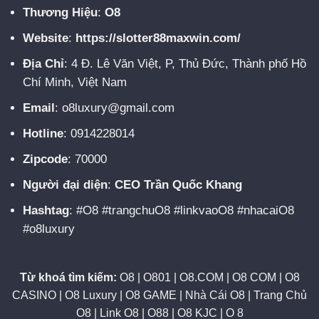
Thương Hiệu
:
O8
Website
:
https://slotter88maxwin.com/
Địa Chỉ
: 4 Đ. Lê Văn Việt, P, Thủ Đức, Thành phố Hồ
Chí Minh, Việt Nam
Email
:
o8luxury@gmail.com
Hotline
: 0914228014
Zipcode
: 70000
Người đại diện
:
CEO Trần Quốc Khang
Hashtag
: #O8 #trangchuO8 #linkvaoO8 #nhacaiO8
#o8luxury
Từ khoá tìm kiếm:
O8 | O801 | O8.COM | O8 COM | O8
CASINO | O8 Luxury | O8 GAME | Nhà Cái O8 | Trang Chủ
O8 | Link O8 | O88 | O8 KJC | O 8